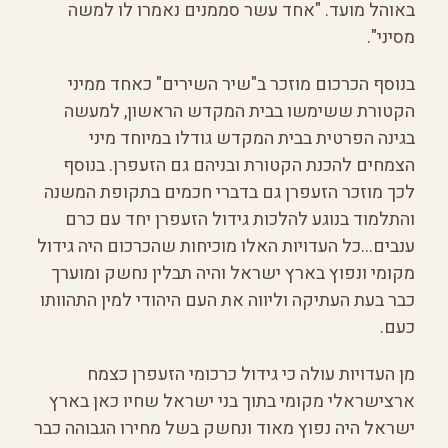
באוהל מועד. "אחד עשר סממנים נאמרו לו למשה
מסיני".
בנוסף הכרכום מוזכר ב"שיר השירים" כאחד ממיני
הקטורת ששימשו בבית המקדש הראשון, למעשה
בגינה הפרטית בבית המקדש גודלו במיוחד מיני
הצמחים להכנת הקטורת ובניהם גם הזעפרן. בנוסף
לכך מוזכר הזעפרן גם בדברי חכמים בתקופת המשנה
והתלמוד בנוגע להלכות גידול הזעפרן יחד עם כרם
ענבים…כל העדויות האלו מוכיחות שהכרכום היה גידול
מקומי ונפוץ בארץ ישראל והיה תבלין נחשק ומוערך
כבר בעת העתיקה וליווה את העם היהודי למין התהוותו
כעם.
מן העדויות עולה כי גידול כרכומי הזעפרן כצמח
ארצישראלי מקומי בתוך בני ישראל שחיו כאן בארץ
ישראל היה נפוץ מאוד ונחשק בשל מחירו הגבוהה כבר