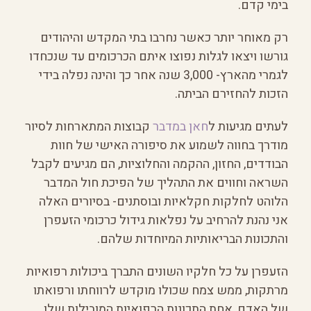
בימי קדם.
רק מאוחר יותר כאשר נחרבו בתי המקדש והיהודים
גורשו ויצאו לגלות נפוצו איתם הכרכומים עד שנכחדו
לגמרי מהארץ- 3,000 שנה אחר כך והינה נפלה בידי
הזכות להחזירם הביתה.
לעתים מגיעות ל
חאן במדבר
קבוצות המתארחות לסיור
מודרך בחווה לשמוע את סיפורה האישי של חוות
הבודדים, החזון, ההקמה והחלוציות, הם מגיעים לקבל
השראה וחווים את התהליך של הפיכת חול המדבר
הלוהט לחלקות חקלאיות ובוסתנים- בסיורים האלה
אני נהנת להרחיב על נפלאות גידול כרכומי הזעפרן
והתכונות הבריאותיות המיוחדות שלהם.
הזעפרן על כל חלקיו השונים התברך ביכולות רפואיות
מרתקות, ממש צמח שכולו מוקדש לרווחתו ורפואתו
של האדם, אחת התכונות הרפואיות המובילות שלו