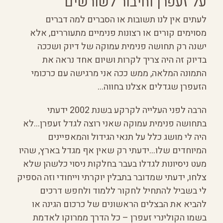
על זעפרן וחיבור לשורשים
לעתים אין לנו תשובות או הסברים למה דברים
מסוימים קורים או רצונות פנימיים מתעוררים, אלא
ישנה רק תחושה פנימית עמוקה של דיוק ושככה
בדיוק זה היה צריך לקרות ושיום אחד נראה את
התמונה המלאה, ממש ככה אני מרגישה עם כרכומי
הזעפרן שגדלים אצלנו בחווה…
הרבה לפני העלייה לקרקע בשנת 2002 ידעתי
בתחושה פנימית עמוקה שאני רוצה לגדל זעפרן…לא
היה לי מושג כלל על תנאי הגידול והמאפיינים
המיוחדים שלו…ידעתי רק שאין אף מגדל בארץ, שהיו
מעט ניסיונות לגדלו בעבר בחלקות ניסוי כלשהן שלא
צלחו, ידעתי שמדובר בתבלין יוקרתי וייחודי וזה הספיק
לי בשביל להתחיל לחקור ללמוד ולחפש דרכים
להביא את הבצלים הראשונים של כרכום הגינה או
בשמו הקולינרי זעפרן – כל הדרך ממרוקו לאדמת