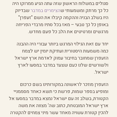
סגולים במשלוח הראשון שזה עתה הגיע ממרוקו היה
כל כך מרתק ומשמעותי ש
הצימרים במדבר
שבדיוק
היו בשלב הבניה וההקמה קיבלו את השם "זעפרן"
באופן כל כך טבעי – מאז בכל סתיו מרבדי הפריחה
מרגשים ומרטיטים את הלב כל פעם מחדש.
יחד עם זאת הגילוי המרגש ביותר עבורי היה ההבנה
כמה משמעות היסטורית ועתיקת יומין יש לצמח
הזעפרן שמחובר בחיבור עמוק לאדמת ארץ ישראל
ולשורשים שלנו כעם שצעד במדבר במסעו לארץ
ישראל.
הזעפרן מוזכר לראשונה במקורותינו בשם כרכום
ומופיע בספר שמות, פרשת כי תשא כאחד מסממניי
הקטורת, בשלב זה עם ישראל נמצא במדבר במסעו אל
ארץ ישראל המובטחת, כתוב שה' מצווה את משה
להכין קטורת עשויה מאחד עשר מיני צמחים להקטרה